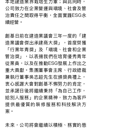
本地建造業界栽培生力軍；與此同時，
公司致力在企業營運與環境、社會及管
治責任之間取得平衡，全面實踐ESG永
續經營。
創基日前在建造業議會三年一度的「建
造業議會傑出承建商大獎」，首度榮獲
「行業年青獎」及「環境、社會和企業
管治獎」，以表揚我們在培育優秀青年
從業員，以及在推動ESG發展上作出之
重大貢獻。集團董事會主席、行政總裁
兼執行董事吳志超先生在頒獎典禮上，
衷心感謝大會對創基不懈努力的肯定，
並承諾日後將繼續秉持「為自己工作，
給別人服務」的企業精神，致力為客戶
提供最優質的裝修服務和科技解決方
案。
未來，公司將會繼續以積極、務實的態